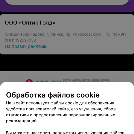
ООО «Оптик Голд»
Юридический адрес: г. Минск, пр. Рокоссовского, 145, пом9Н
УНП: 192997038
На правах рекламы
О проекте
Новости проекта
Размещение рекламы
Обработка файлов cookie
Медицинский маркетинг
Публичный договор
Наш сайт использует файлы cookie для обеспечения
удобства пользователей сайта, его улучшения, сбора
Пользовательское соглашение
Способы оплаты
статистики и предоставления персонализированных
Вакансии
Партнеры
рекомендаций.
Написать руководителю 103.by
Вы можете настроить параметры использования файлов